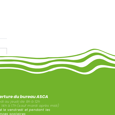
sur Saint-Nazaire
erture du bureau
ASCA
ndi au jeudi
de 9h à 12h
 14h à 17h (sauf mardi après midi)
é le vendredi et pendant les
nces s
colaires