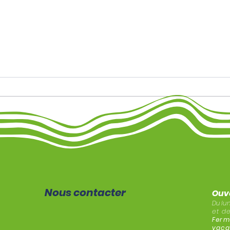
Cap 
🏰 Sortie à Josselin – 2
octobre 2025
Nous contacter
Ouv
Du
lu
et de
Ferm
vaca