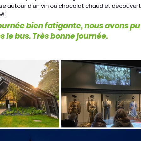
use autour d'un vin ou chocolat chaud et découvert
ël.
ournée bien fatigante, nous avons pu
s le bus. Très bonne journée.