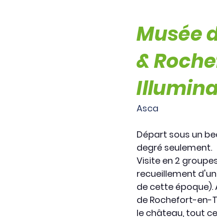
Musée d
& Rochef
Illumin
Asca
Départ sous un beau
degré seulement.
Visite en 2 groupe
recueillement d'un
de cette époque). 
de Rochefort-en-Ter
le château, tout ce