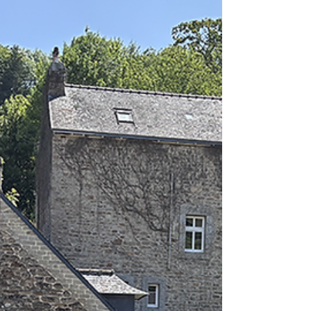
Pour notre troisième sortie, nous avons mis le
cap sur Saint-Nazaire, à la découverte de
son patrimoine maritime impressionnant. La
journée a commencé par une visite guidée
d’Escal’Atlantic, un musée interactif qui nous
a immergés dans l’univers fascinant des
paquebots de légende. À travers un parcours
riche en ambiances et en objets de
collection (plus de 200 pièces), nous avons
exploré la vie à bord de ces géants des mers,
entre luxe, innovation et aventure humaine.
Puis, p