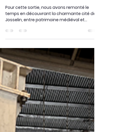
30 oct. 2025
🏰 Sortie à Josselin – 2
octobre 2025
Pour cette sortie, nous avons remonté le
temps en découvrant la charmante cité de
Josselin, entre patrimoine médiéval et
univers artistique singulier. La matinée a été
consacrée à la visite du château de Josselin,
demeure historique de la famille Rohan. Entre
ses tours majestueuses, ses intérieurs
richement meublés et ses jardins variés,
nous avons exploré plusieurs siècles
d’histoire dans un cadre exceptionnel. Après
le déjeuner, changement d’ambiance avec
la découverte du m