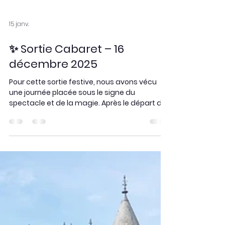
15 janv.
✨ Sortie Cabaret – 16
décembre 2025
Pour cette sortie festive, nous avons vécu
une journée placée sous le signe du
spectacle et de la magie. Après le départ de
Larmor-Plage, nous avons rejoint le cabaret «
La Plume Rouge » pour un déjeuner spectacle
inoubliable. Entre danse, chant, humour et
numéros aériens, la revue “Équinoxe” nous a
plongés dans un univers aussi élégant que
spectaculaire, mêlant émotion et
émerveillement. L’expérience s’est poursuivie